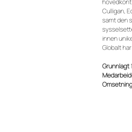
hovedkonto
Culligan, 
samt den s
sysselsett
innen unik
Globalt har
Grunnlagt
Medarbeid
Omsetnin