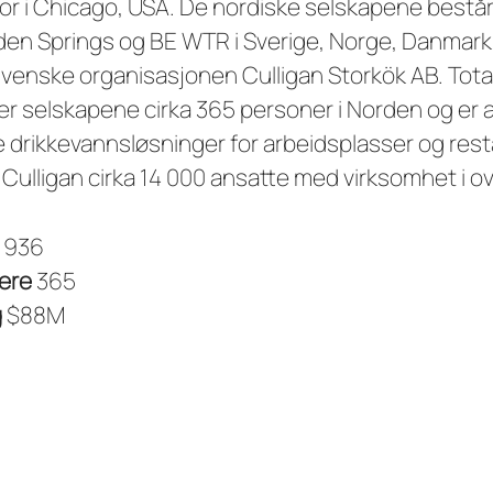
r i Chicago, USA. De nordiske selskapene består
Eden Springs og BE WTR i Sverige, Norge, Danmark 
venske organisasjonen Culligan Storkök AB. Tota
er selskapene cirka 365 personer i Norden og er a
e drikkevannsløsninger for arbeidsplasser og rest
 Culligan cirka 14 000 ansatte med virksomhet i ov
1936
ere
365
g
$88M