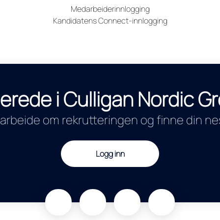
Medarbeiderinnlogging
Kandidatens Connect-innlogging
lerede i Culligan Nordic 
arbeide om rekrutteringen og finne din nes
Logg inn