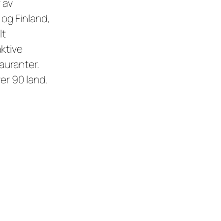
 av
og Finland,
lt
ktive
auranter.
er 90 land.