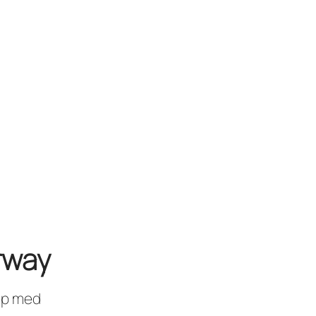
rway
oup med