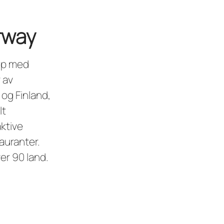
rway
oup med
 av
og Finland,
lt
ktive
auranter.
er 90 land.