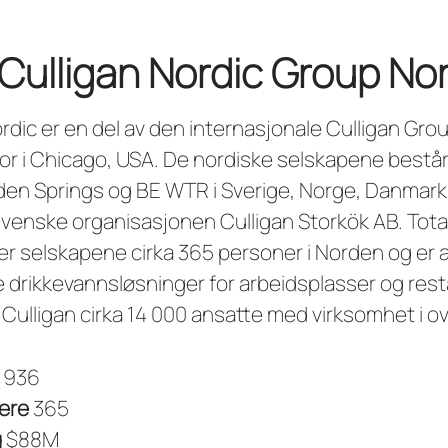
Culligan Nordic Group No
ordic er en del av den internasjonale Culligan Gr
r i Chicago, USA. De nordiske selskapene består
Eden Springs og BE WTR i Sverige, Norge, Danmark 
venske organisasjonen Culligan Storkök AB. Tota
er selskapene cirka 365 personer i Norden og er a
e drikkevannsløsninger for arbeidsplasser og rest
 Culligan cirka 14 000 ansatte med virksomhet i ov
1936
ere
365
g
$88M