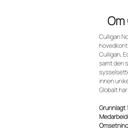
Om 
Culligan N
hovedkonto
Culligan, 
samt den s
sysselsett
innen unik
Globalt har
Grunnlagt
Medarbeid
Omsetnin