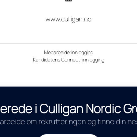
www.culligan.no
Medarbeiderinnlogging
Kandidatens Connect-innlogging
lerede i Culligan Nordic 
arbeide om rekrutteringen og finne din nes